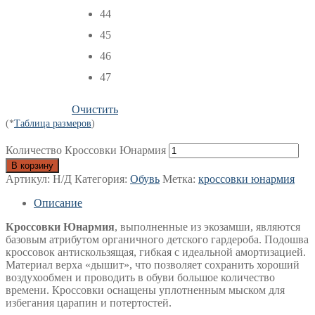
44
45
46
47
Очистить
(*
Таблица размеров
)
Количество Кроссовки Юнармия
В корзину
Артикул:
Н/Д
Категория:
Обувь
Метка:
кроссовки юнармия
Описание
Кроссовки Юнармия
, выполненные из экозамши, являются
базовым атрибутом органичного детского гардероба. Подошва
кроссовок антискользящая, гибкая с идеальной амортизацией.
Материал верха «дышит», что позволяет сохранить хороший
воздухообмен и проводить в обуви большое количество
времени. Кроссовки оснащены уплотненным мыском для
избегания царапин и потертостей.