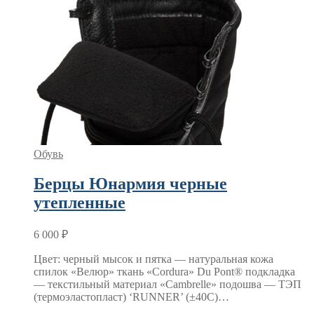
Обувь
Берцы Юнармия черные
утепленные
6 000
₽
Цвет: черный мысок и пятка — натуральная кожа
спилок «Велюр» ткань «Cordura» Du Pont® подкладка
— текстильный материал «Cambrelle» подошва — ТЭП
(термоэластопласт) ‘RUNNER’ (±40C)…