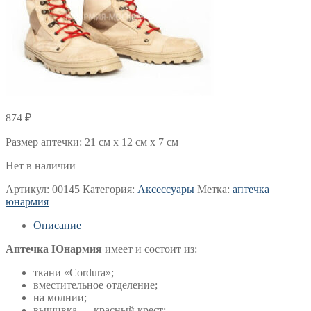
874
₽
Размер аптечки: 21 см х 12 см х 7 см
Нет в наличии
Артикул:
00145
Категория:
Аксессуары
Метка:
аптечка
юнармия
Описание
Аптечка Юнармия
имеет и состоит из:
ткани «Cordura»;
вместительное отделение;
на молнии;
вышивка — красный крест;