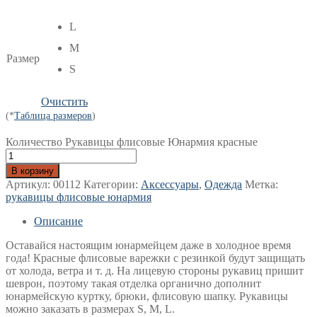
L
M
Размер
S
Очистить
(*
Таблица размеров
)
Количество Рукавицы флисовые Юнармия красные
В корзину
Артикул:
00112
Категории:
Аксессуары
,
Одежда
Метка:
рукавицы флисовые юнармия
Описание
Оставайся настоящим юнармейцем даже в холодное время
года! Красные флисовые варежки с резинкой будут защищать
от холода, ветра и т. д. На лицевую стороны рукавиц пришит
шеврон, поэтому такая отделка органично дополнит
юнармейскую куртку, брюки, флисовую шапку. Рукавицы
можно заказать в размерах S, M, L.