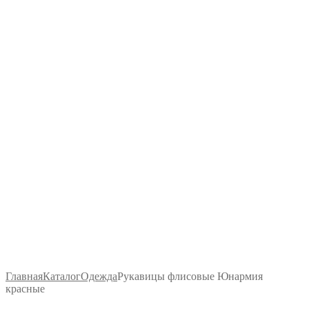
Главная
Каталог
Одежда
Рукавицы флисовые Юнармия
красные