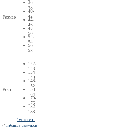
36-
38
40-
42
Размер
44-
46
48-
50
52-
54
56-
58
122-
128
134-
140
146-
152
Рост
158-
164
170-
176
182-
188
Очистить
(*
Таблица размеров
)