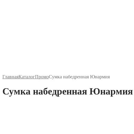
Главная
Каталог
Промо
Сумка набедренная Юнармия
Сумка набедренная Юнармия